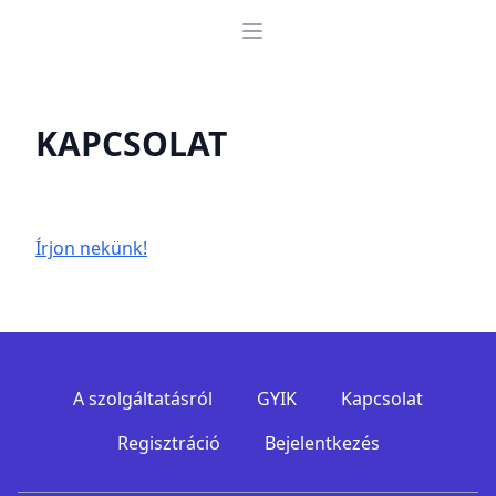
Menü
KAPCSOLAT
Írjon nekünk!
Footer
A szolgáltatásról
GYIK
Kapcsolat
Regisztráció
Bejelentkezés